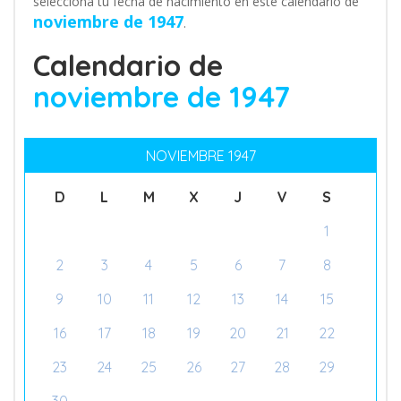
selecciona tu fecha de nacimiento en este calendario de
noviembre de 1947
.
Calendario de
noviembre de 1947
NOVIEMBRE 1947
D
L
M
X
J
V
S
1
2
3
4
5
6
7
8
9
10
11
12
13
14
15
16
17
18
19
20
21
22
23
24
25
26
27
28
29