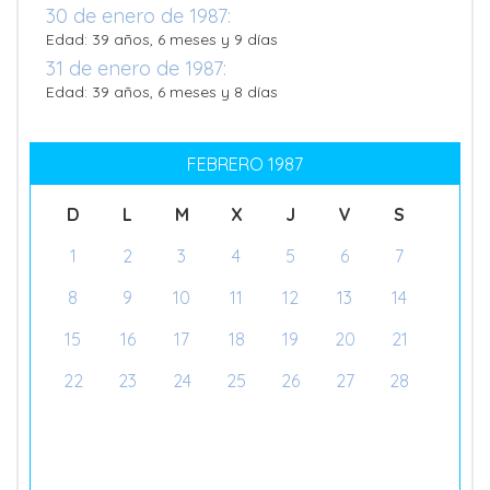
30 de enero de 1987:
Edad: 39 años, 6 meses y 9 días
31 de enero de 1987:
Edad: 39 años, 6 meses y 8 días
FEBRERO 1987
D
L
M
X
J
V
S
1
2
3
4
5
6
7
8
9
10
11
12
13
14
15
16
17
18
19
20
21
22
23
24
25
26
27
28