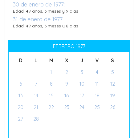
30 de enero de 1977:
Edad: 49 años, 6 meses y 9 días
31 de enero de 1977:
Edad: 49 años, 6 meses y 8 días
FEBRERO 1977
D
L
M
X
J
V
S
1
2
3
4
5
6
7
8
9
10
11
12
13
14
15
16
17
18
19
20
21
22
23
24
25
26
27
28