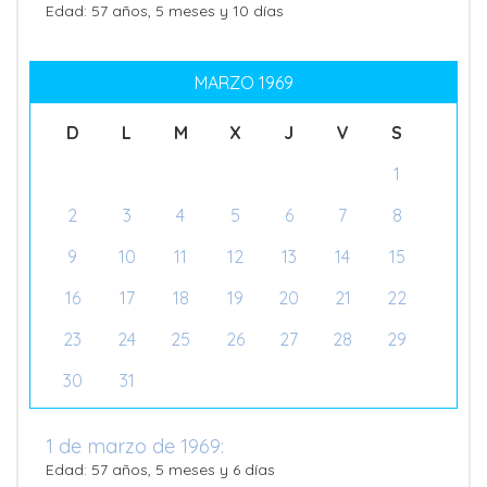
Edad: 57 años, 5 meses y 10 días
MARZO 1969
D
L
M
X
J
V
S
1
2
3
4
5
6
7
8
9
10
11
12
13
14
15
16
17
18
19
20
21
22
23
24
25
26
27
28
29
30
31
1 de marzo de 1969:
Edad: 57 años, 5 meses y 6 días