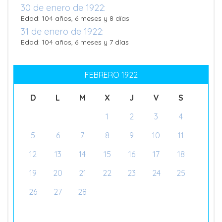
30 de enero de 1922:
Edad: 104 años, 6 meses y 8 días
31 de enero de 1922:
Edad: 104 años, 6 meses y 7 días
FEBRERO 1922
D
L
M
X
J
V
S
1
2
3
4
5
6
7
8
9
10
11
12
13
14
15
16
17
18
19
20
21
22
23
24
25
26
27
28