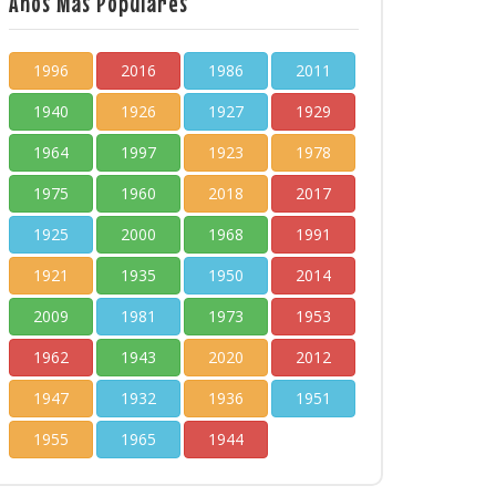
Años Más Populares
1996
2016
1986
2011
1940
1926
1927
1929
1964
1997
1923
1978
1975
1960
2018
2017
1925
2000
1968
1991
1921
1935
1950
2014
2009
1981
1973
1953
1962
1943
2020
2012
1947
1932
1936
1951
1955
1965
1944