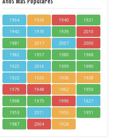
Años Más Populares
1964
1926
1940
1921
1942
1976
1939
2010
1981
2017
2007
2000
1982
1957
1980
1968
1925
2016
1999
1990
1922
1920
1936
1938
1979
1948
1962
1959
1998
1975
1996
1927
1953
2011
1955
1951
1987
2004
1928