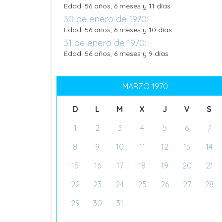
Edad: 56 años, 6 meses y 11 días
30 de enero de 1970:
Edad: 56 años, 6 meses y 10 días
31 de enero de 1970:
Edad: 56 años, 6 meses y 9 días
MARZO 1970
D
L
M
X
J
V
S
1
2
3
4
5
6
7
8
9
10
11
12
13
14
15
16
17
18
19
20
21
22
23
24
25
26
27
28
29
30
31