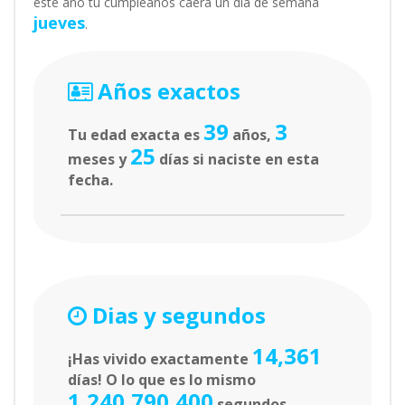
este año tu cumpleaños caerá un día de semana
jueves
.
Años exactos
39
3
Tu edad exacta es
años,
25
meses y
días si naciste en esta
fecha.
Dias y segundos
14,361
¡Has vivido exactamente
días! O lo que es lo mismo
1,240,790,400
segundos.