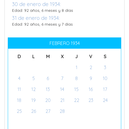
30 de enero de 1934:
Edad: 92 años, 6 meses y 8 días
31 de enero de 1934:
Edad: 92 años, 6 meses y 7 días
FEBRERO 1934
D
L
M
X
J
V
S
1
2
3
4
5
6
7
8
9
10
11
12
13
14
15
16
17
18
19
20
21
22
23
24
25
26
27
28