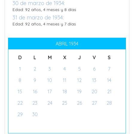
30 de marzo de 1934:
Edad: 92 años, 4 meses y 8 días
31 de marzo de 1934:
Edad: 92 años, 4 meses y 7 días
ABRIL 1934
D
L
M
X
J
V
S
1
2
3
4
5
6
7
8
9
10
11
12
13
14
15
16
17
18
19
20
21
22
23
24
25
26
27
28
29
30