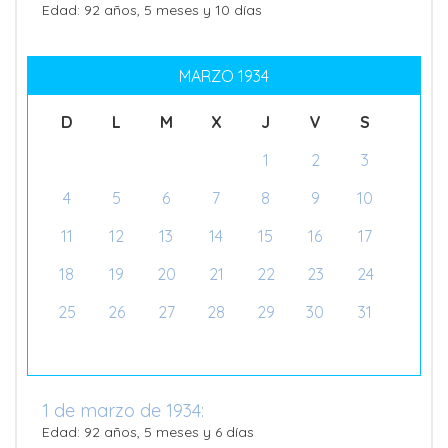
Edad: 92 años, 5 meses y 10 días
MARZO 1934
D
L
M
X
J
V
S
1
2
3
4
5
6
7
8
9
10
11
12
13
14
15
16
17
18
19
20
21
22
23
24
25
26
27
28
29
30
31
1 de marzo de 1934:
Edad: 92 años, 5 meses y 6 días