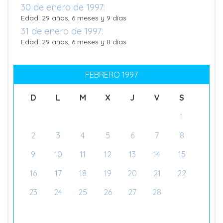
30 de enero de 1997:
Edad: 29 años, 6 meses y 9 días
31 de enero de 1997:
Edad: 29 años, 6 meses y 8 días
FEBRERO 1997
D
L
M
X
J
V
S
1
2
3
4
5
6
7
8
9
10
11
12
13
14
15
16
17
18
19
20
21
22
23
24
25
26
27
28