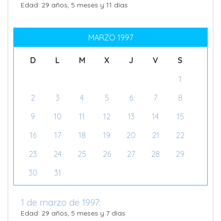
Edad: 29 años, 5 meses y 11 días
MARZO 1997
D
L
M
X
J
V
S
1
2
3
4
5
6
7
8
9
10
11
12
13
14
15
16
17
18
19
20
21
22
23
24
25
26
27
28
29
30
31
1 de marzo de 1997:
Edad: 29 años, 5 meses y 7 días