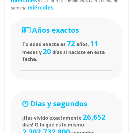
miércoles
y este año tu cumpleaños caerá un día de
miércoles
semana
.
Años exactos
72
11
Tu edad exacta es
años,
20
meses y
días si naciste en esta
fecha.
Dias y segundos
26,652
¡Has vivido exactamente
días! O lo que es lo mismo
2,302,732,800
segundos.