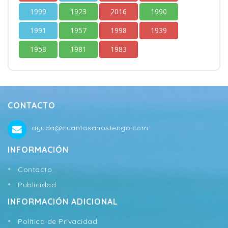
1999
1923
2016
1990
1991
1957
1998
1939
1958
1981
1983
CONTACTO
ayuda@cuantosanostengo.com
INFORMACIÓN
Contacto
Publicidad
INFORMACIÓN ADICIONAL
Política de Privacidad