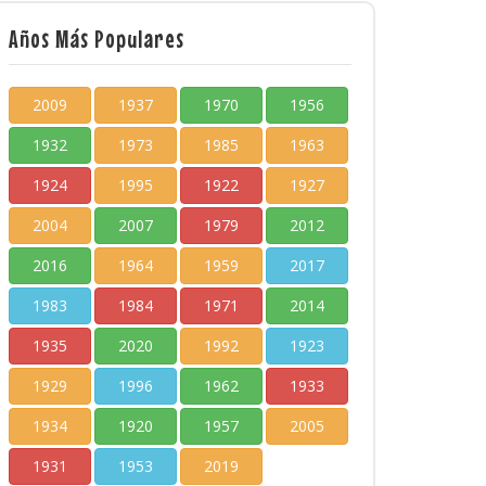
Años Más Populares
2009
1937
1970
1956
1932
1973
1985
1963
1924
1995
1922
1927
2004
2007
1979
2012
2016
1964
1959
2017
1983
1984
1971
2014
1935
2020
1992
1923
1929
1996
1962
1933
1934
1920
1957
2005
1931
1953
2019