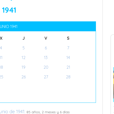
 1941
UNIO 1941
X
J
V
S
4
5
6
7
11
12
13
14
18
19
20
21
25
26
27
28
unio de 1941:
85 años, 2 meses y 6 días