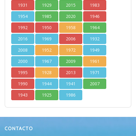
1931
1929
2015
1983
1954
1985
2020
1946
1992
1950
1958
1964
2016
1969
2006
1932
2008
1952
1972
1949
2000
1967
2009
1961
1995
1928
2013
1971
1990
1944
1941
2007
1943
1925
1986
CONTACTO