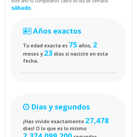
este año tu cumpleaños caerá un día de semana
sábado
.
Años exactos
75
2
Tu edad exacta es
años,
23
meses y
días si naciste en esta
fecha.
Dias y segundos
27,478
¡Has vivido exactamente
días! O lo que es lo mismo
2,374,099,200
segundos.