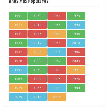
Años Más Populares
1991
1952
1961
1973
1977
2014
1946
1990
1931
1945
1948
1938
1933
2017
1951
2010
1932
1993
1936
1986
1928
1999
1947
2003
1994
1960
1978
1971
1963
1989
1995
1976
1929
1966
1998
1984
2019
2012
2016