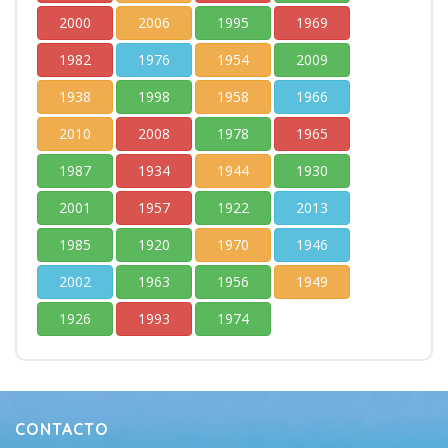
2000
2006
1995
1969
1982
1976
1954
2009
1938
1998
1958
1966
2010
2008
1978
1965
1987
1934
1944
1930
2001
1957
1922
2013
1985
1920
1970
1946
2002
1963
1956
1949
1926
1993
1974
CONTACTO