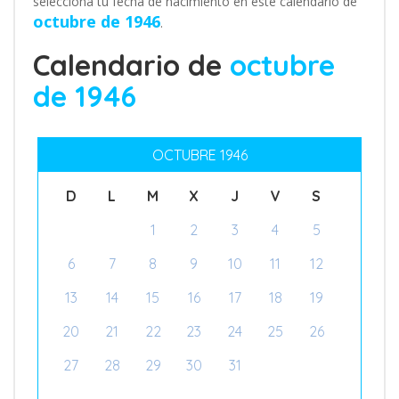
selecciona tu fecha de nacimiento en este calendario de
octubre de 1946
.
Calendario de
octubre
de 1946
OCTUBRE 1946
D
L
M
X
J
V
S
1
2
3
4
5
6
7
8
9
10
11
12
13
14
15
16
17
18
19
20
21
22
23
24
25
26
27
28
29
30
31