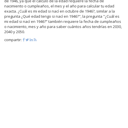
de 1946, ya que el cálculo de la edad requiere la fecha de
nacimiento o cumpleaños, el mes y el año para calcular tu edad
exacta. ¿Cuál es mi edad si nací en octubre de 1946?, similar a la
pregunta ¿Qué edad tengo si nací en 1946?", la pregunta "¿Cuál es
mi edad si nací en 1946?” también requiere la fecha de cumpleaños
o nacimiento, mes y año para saber cuántos años tendrías en 2030,
2040 y 2050.
compartir: