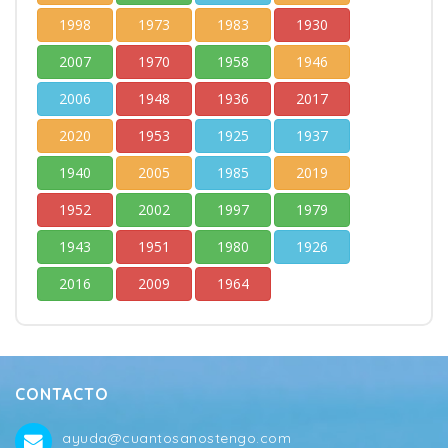
1998
1973
1983
1930
2007
1970
1958
1946
2006
1948
1936
2017
2020
1953
1925
1937
1940
2005
1985
2019
1952
2002
1997
1979
1943
1951
1980
1926
2016
2009
1964
CONTACTO
ayuda@cuantosanostengo.com