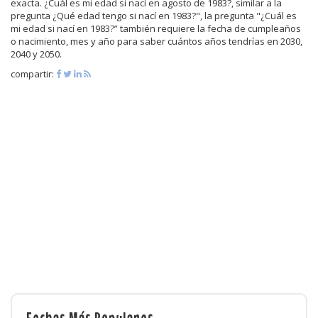
exacta. ¿Cuál es mi edad si nací en agosto de 1983?, similar a la
pregunta ¿Qué edad tengo si nací en 1983?", la pregunta "¿Cuál es
mi edad si nací en 1983?” también requiere la fecha de cumpleaños
o nacimiento, mes y año para saber cuántos años tendrías en 2030,
2040 y 2050.
compartir:
Fechas Más Populares