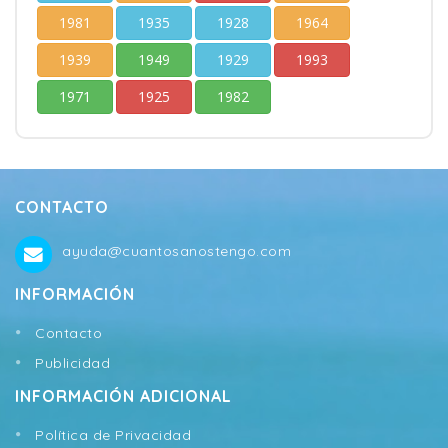
1981
1935
1928
1964
1939
1949
1929
1993
1971
1925
1982
CONTACTO
ayuda@cuantosanostengo.com
INFORMACIÓN
Contacto
Publicidad
INFORMACIÓN ADICIONAL
Política de Privacidad