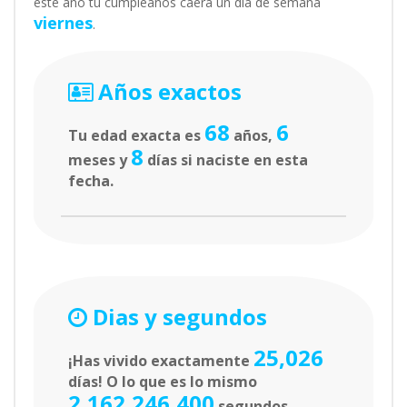
este año tu cumpleaños caerá un día de semana
viernes
.
Años exactos
68
6
Tu edad exacta es
años,
8
meses y
días si naciste en esta
fecha.
Dias y segundos
25,026
¡Has vivido exactamente
días! O lo que es lo mismo
2,162,246,400
segundos.