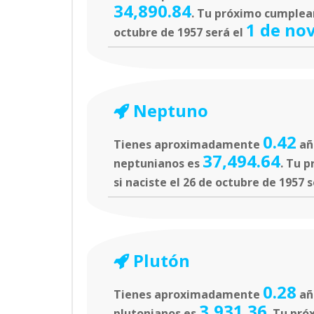
34,890.84
. Tu próximo cumpleañ
1 de no
octubre de 1957 será el
Neptuno
0.42
Tienes aproximadamente
añ
37,494.64
neptunianos es
. Tu 
si naciste el 26 de octubre de 1957 
Plutón
0.28
Tienes aproximadamente
añ
3,931.36
plutonianos es
. Tu pró