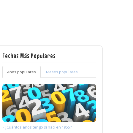
Fechas Más Populares
Años populares
Meses populares
• ¿Cuántos años tengo si nací en 1955?