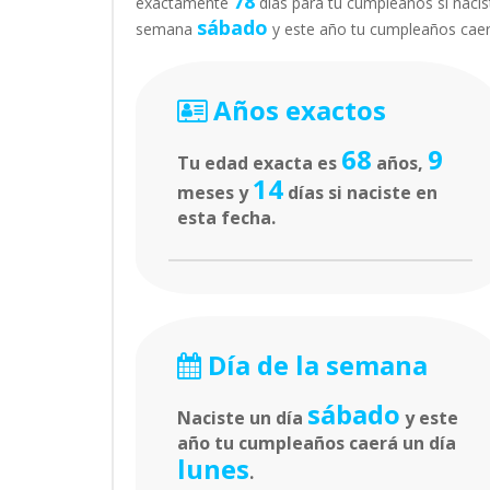
78
exactamente
días para tu cumpleaños si nacist
sábado
semana
y este año tu cumpleaños cae
Años exactos
68
9
Tu edad exacta es
años,
14
meses y
días si naciste en
esta fecha.
Día de la semana
sábado
Naciste un día
y este
año tu cumpleaños caerá un día
lunes
.