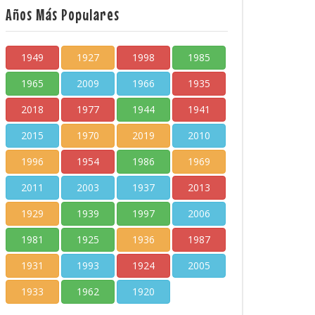
Años Más Populares
1949
1927
1998
1985
1965
2009
1966
1935
2018
1977
1944
1941
2015
1970
2019
2010
1996
1954
1986
1969
2011
2003
1937
2013
1929
1939
1997
2006
1981
1925
1936
1987
1931
1993
1924
2005
1933
1962
1920