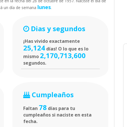
e en la fecha del 26 de octubre de 1957. Naciste el día de
lunes
rá un día de semana
.
Dias y segundos
¡Has vivido exactamente
25,124
días! O lo que es lo
2,170,713,600
mismo
segundos.
Cumpleaños
78
Faltan
días para tu
cumpleaños si naciste en esta
fecha.