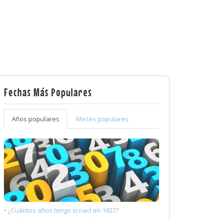
Fechas Más Populares
Años populares
Meses populares
• ¿Cuántos años tengo si nací en 1927?