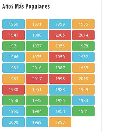
Años Más Populares
1966
1991
1999
1936
1947
1980
2005
2014
1971
1977
1956
1978
1946
1975
1950
1962
1934
2016
1987
1935
1984
2017
1998
2018
1930
1951
1988
1959
1958
1943
1926
1983
1965
1994
1954
1941
2000
1989
1997