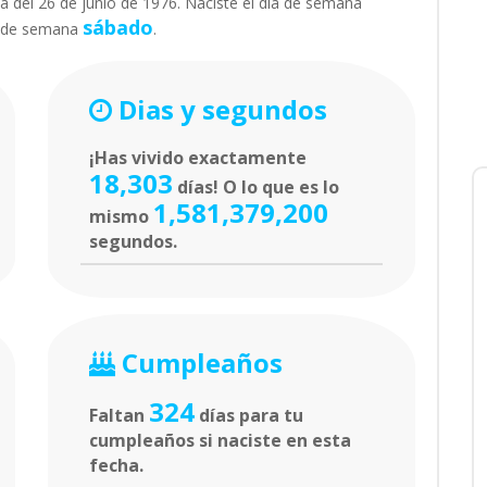
a del 26 de junio de 1976. Naciste el día de semana
sábado
a de semana
.
Dias y segundos
¡Has vivido exactamente
18,303
días! O lo que es lo
1,581,379,200
mismo
segundos.
Cumpleaños
324
Faltan
días para tu
cumpleaños si naciste en esta
fecha.