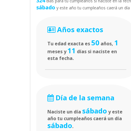
324
días para tu cumpleaños si naciste en la fech
sábado
y este año tu cumpleaños caerá un dí
Años exactos
50
1
Tu edad exacta es
años,
11
meses y
días si naciste en
esta fecha.
Día de la semana
sábado
Naciste un día
y este
año tu cumpleaños caerá un día
sábado
.