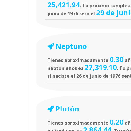
25,421.94
. Tu próximo cumpleañ
29 de jun
junio de 1976 será el
Neptuno
0.30
Tienes aproximadamente
añ
27,319.10
neptunianos es
. Tu 
si naciste el 26 de junio de 1976 ser
Plutón
0.20
Tienes aproximadamente
añ
2,864.44
plutonianos es
. Tu pró