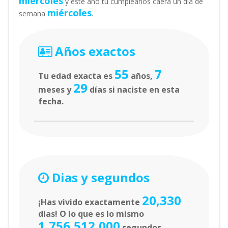
miércoles
y este año tu cumpleaños caerá un día de
miércoles
semana
.
Años exactos
55
7
Tu edad exacta es
años,
29
meses y
días si naciste en esta
fecha.
Dias y segundos
20,330
¡Has vivido exactamente
días! O lo que es lo mismo
1,756,512,000
segundos.