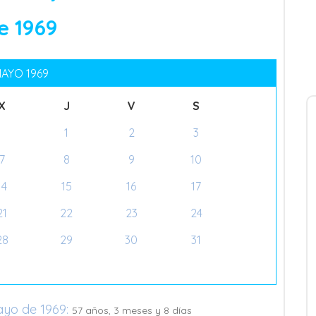
 1969
AYO 1969
X
J
V
S
1
2
3
7
8
9
10
14
15
16
17
21
22
23
24
28
29
30
31
ayo de 1969:
57 años, 3 meses y 8 días