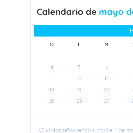
Calendario de
mayo de
M
D
L
M
4
5
6
11
12
13
18
19
20
25
26
27
¿Cuántos años tengo si nací el 1 de m