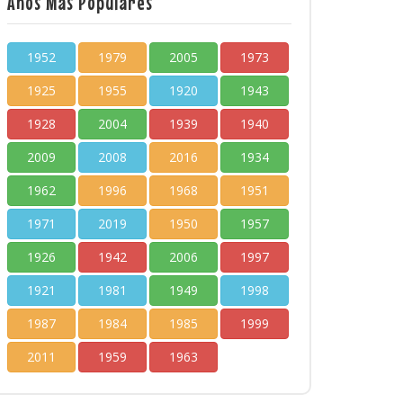
Años Más Populares
1952
1979
2005
1973
1925
1955
1920
1943
1928
2004
1939
1940
2009
2008
2016
1934
1962
1996
1968
1951
1971
2019
1950
1957
1926
1942
2006
1997
1921
1981
1949
1998
1987
1984
1985
1999
2011
1959
1963