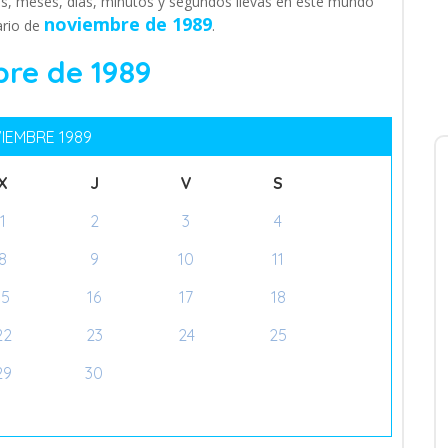
s, meses, días, minutos y segundos llevas en este mundo
noviembre de 1989
ario de
.
re de 1989
IEMBRE 1989
X
J
V
S
1
2
3
4
8
9
10
11
15
16
17
18
22
23
24
25
29
30