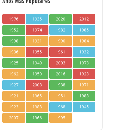
Años Más Populares
1976
1935
2020
2012
1952
1974
1982
1985
1998
1931
1990
1984
1936
1955
1961
1932
1925
1940
2003
1973
1962
1950
2016
1928
1927
2008
1938
1971
1921
1965
1951
1988
1923
1983
1968
1945
2007
1966
1995