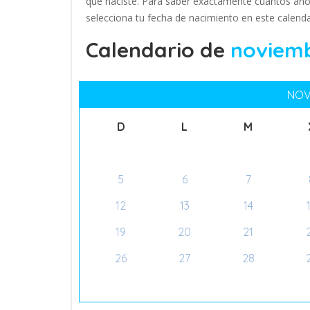
que naciste. Para saber exactamente cuántos año
selecciona tu fecha de nacimiento en este calend
Calendario de
noviemb
NOV
D
L
M
5
6
7
12
13
14
19
20
21
26
27
28