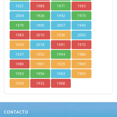
1921
1989
1971
1993
2004
1926
1942
1973
1975
1990
2007
1943
1983
2010
1936
2000
1929
2018
1991
1972
1937
1952
1994
1986
1980
1961
1925
1969
1953
1956
1963
1965
1920
1932
1968
CONTACTO