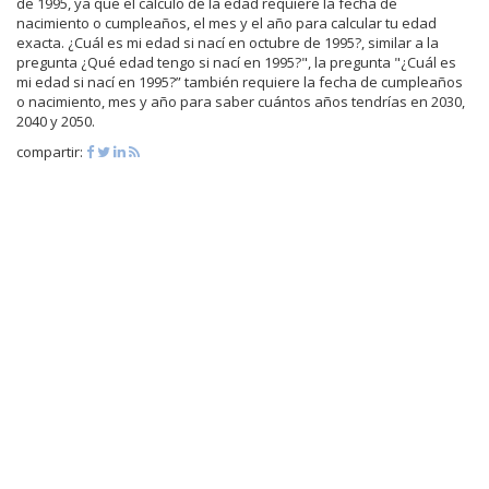
de 1995, ya que el cálculo de la edad requiere la fecha de
nacimiento o cumpleaños, el mes y el año para calcular tu edad
exacta. ¿Cuál es mi edad si nací en octubre de 1995?, similar a la
pregunta ¿Qué edad tengo si nací en 1995?", la pregunta "¿Cuál es
mi edad si nací en 1995?” también requiere la fecha de cumpleaños
o nacimiento, mes y año para saber cuántos años tendrías en 2030,
2040 y 2050.
compartir: