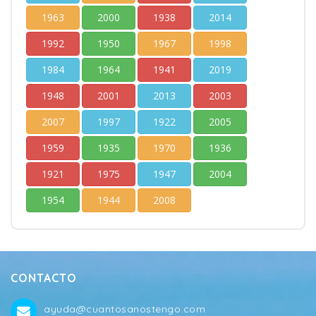
1963
2000
1938
2014
1992
1950
1967
1998
1984
1964
1941
2019
1948
2001
2013
2003
2007
1997
1922
2005
1959
1935
1970
1936
1921
1975
1947
2004
1954
1944
2008
CONTACTO
ayuda@cuantosanostengo.com