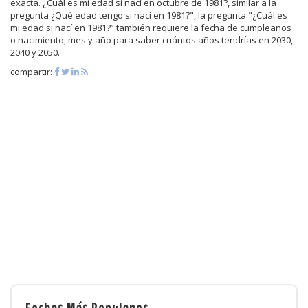
exacta. ¿Cuál es mi edad si nací en octubre de 1981?, similar a la
pregunta ¿Qué edad tengo si nací en 1981?", la pregunta "¿Cuál es
mi edad si nací en 1981?” también requiere la fecha de cumpleaños
o nacimiento, mes y año para saber cuántos años tendrías en 2030,
2040 y 2050.
compartir:
Fechas Más Populares