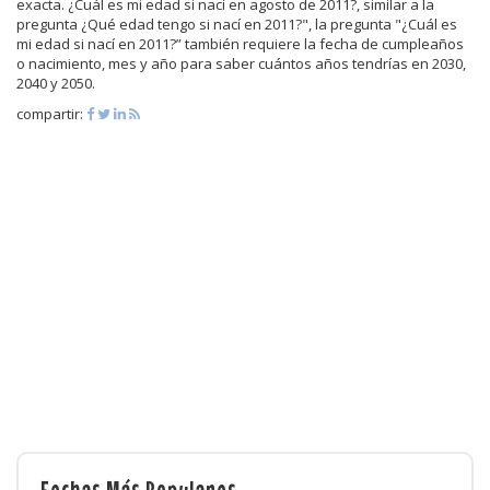
exacta. ¿Cuál es mi edad si nací en agosto de 2011?, similar a la
pregunta ¿Qué edad tengo si nací en 2011?", la pregunta "¿Cuál es
mi edad si nací en 2011?” también requiere la fecha de cumpleaños
o nacimiento, mes y año para saber cuántos años tendrías en 2030,
2040 y 2050.
compartir:
Fechas Más Populares