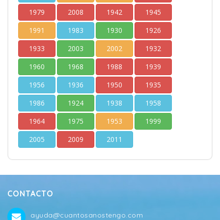
1979
2008
1942
1945
1991
1983
1930
1926
1933
2003
2002
1932
1960
1968
1988
1939
1956
1936
1950
1935
1986
1924
1938
1958
1964
1975
1953
1999
2005
2009
2011
CONTACTO
ayuda@cuantosanostengo.com