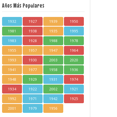
Años Más Populares
1932
1927
1939
1950
1981
1938
1935
1995
1983
1928
1988
1978
1955
1957
1947
1964
1993
1930
2003
2020
1941
1977
1958
1936
1948
1929
1931
1974
1934
1922
2002
1921
1992
1971
1942
1925
2001
1979
1956