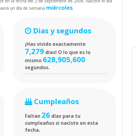
e en la fecha del 2 de septiembre de 2006. Naciste el día
miércoles
caerá un día de semana
.
Dias y segundos
¡Has vivido exactamente
7,279
días! O lo que es lo
628,905,600
mismo
segundos.
Cumpleaños
26
Faltan
días para tu
cumpleaños si naciste en esta
fecha.