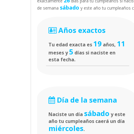
26
exactamente
días para tu cumpleaños si nacist
sábado
de semana
y este año tu cumpleaños 
Años exactos
19
11
Tu edad exacta es
años,
5
meses y
días si naciste en
esta fecha.
Día de la semana
sábado
Naciste un día
y este
año tu cumpleaños caerá un día
miércoles
.