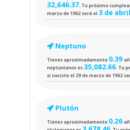
32,646.37
. Tu próximo cumpleañ
3 de abri
marzo de 1962 será el
Neptuno
0.39
Tienes aproximadamente
añ
35,082.66
neptunianos es
. Tu 
si naciste el 29 de marzo de 1962 se
Plutón
0.26
Tienes aproximadamente
añ
3,678.46
plutonianos es
. Tu pró