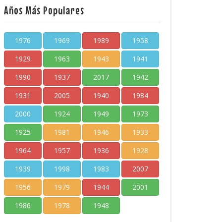
Años Más Populares
1976
1969
1989
1958
1929
1963
1943
1941
1990
1937
2017
1942
1931
2005
1940
1984
2000
1924
1949
1973
1925
1981
1946
1933
1964
1957
1936
1928
1939
1998
1983
2007
1956
1979
1944
2001
1986
1978
1948