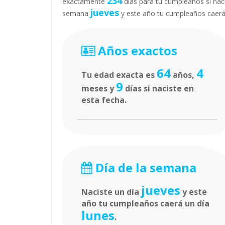
234
exactamente
días para tu cumpleaños si naci
jueves
semana
y este año tu cumpleaños caer
Años exactos
64
4
Tu edad exacta es
años,
9
meses y
días si naciste en
esta fecha.
Día de la semana
jueves
Naciste un día
y este
año tu cumpleaños caerá un día
lunes
.