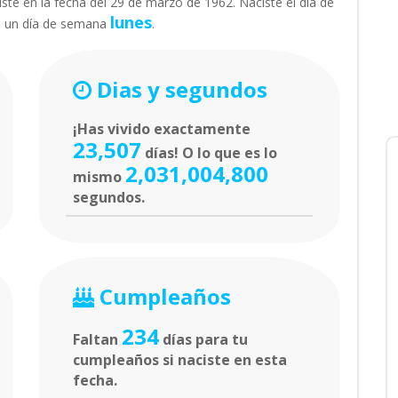
ste en la fecha del 29 de marzo de 1962. Naciste el día de
lunes
á un día de semana
.
Dias y segundos
¡Has vivido exactamente
23,507
días! O lo que es lo
2,031,004,800
mismo
segundos.
Cumpleaños
234
Faltan
días para tu
cumpleaños si naciste en esta
fecha.