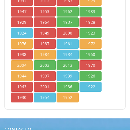
1992
2012
1967
1979
1947
1953
1962
1983
1929
1964
1937
1928
1924
1949
2000
1923
1976
1987
1961
1972
1938
1984
1934
1960
2004
2003
2013
1970
1944
1997
1939
1926
1943
2001
1936
1922
1930
1954
1952
CONTACTO