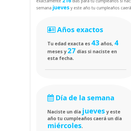
216
exactamente
días para tu cumpleaños si naci
jueves
semana
y este año tu cumpleaños caer
Años exactos
43
4
Tu edad exacta es
años,
27
meses y
días si naciste en
esta fecha.
Día de la semana
jueves
Naciste un día
y este
año tu cumpleaños caerá un día
miércoles
.