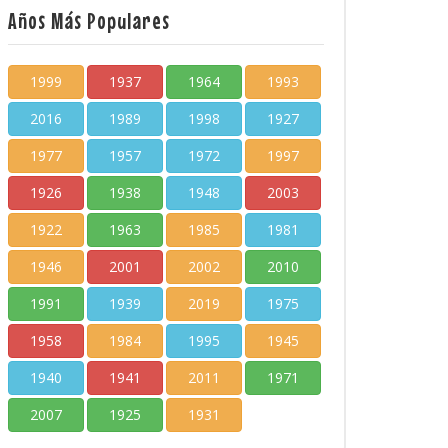
Años Más Populares
1999
1937
1964
1993
2016
1989
1998
1927
1977
1957
1972
1997
1926
1938
1948
2003
1922
1963
1985
1981
1946
2001
2002
2010
1991
1939
2019
1975
1958
1984
1995
1945
1940
1941
2011
1971
2007
1925
1931