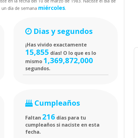
ste en la fecha del 10 de marzo de 1983. Naciste el día de
miércoles
á un día de semana
.
Dias y segundos
¡Has vivido exactamente
15,855
días! O lo que es lo
1,369,872,000
mismo
segundos.
Cumpleaños
216
Faltan
días para tu
cumpleaños si naciste en esta
fecha.