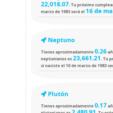
22,018.07
. Tu próximo cumpleañ
16 de ma
marzo de 1983 será el
Neptuno
0.26
Tienes aproximadamente
añ
23,661.21
neptunianos es
. Tu 
si naciste el 10 de marzo de 1983 se
Plutón
0.17
Tienes aproximadamente
añ
2,480.91
plutonianos es
. Tu pró