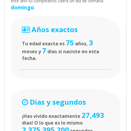
este año tu cumpleaños caerá un día de semana
domingo
.
Años exactos
75
3
Tu edad exacta es
años,
7
meses y
días si naciste en esta
fecha.
Dias y segundos
27,493
¡Has vivido exactamente
días! O lo que es lo mismo
2,375,395,200
segundos.