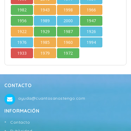
1982
1943
1998
1966
1956
1989
2000
1947
1922
1929
1987
1926
1976
1985
1960
1994
1933
1979
1972
CONTACTO
ayuda@cuantosanostengo.com
INFORMACIÓN
Contacto
Publicidad