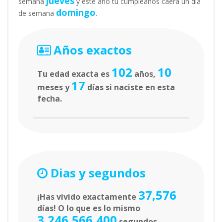
jueves
semana
y este año tu cumpleaños caerá un día
domingo
de semana
.
Años exactos
102
10
Tu edad exacta es
años,
17
meses y
días si naciste en esta
fecha.
Dias y segundos
37,576
¡Has vivido exactamente
días! O lo que es lo mismo
3,246,566,400
segundos.