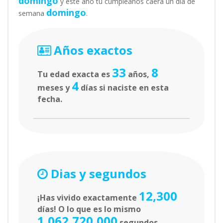
domingo
y este año tu cumpleaños caerá un día de
domingo
semana
.
Años exactos
33
8
Tu edad exacta es
años,
4
meses y
días si naciste en esta
fecha.
Dias y segundos
12,300
¡Has vivido exactamente
días! O lo que es lo mismo
1,062,720,000
segundos.