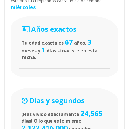
este año tu cumpleaños caerá un día de semana
miércoles
.
Años exactos
67
3
Tu edad exacta es
años,
1
meses y
días si naciste en esta
fecha.
Dias y segundos
24,565
¡Has vivido exactamente
días! O lo que es lo mismo
2,122,416,000
segundos.