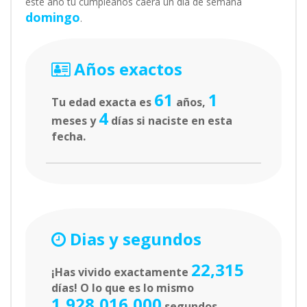
este año tu cumpleaños caerá un día de semana
domingo
.
Años exactos
61
1
Tu edad exacta es
años,
4
meses y
días si naciste en esta
fecha.
Dias y segundos
22,315
¡Has vivido exactamente
días! O lo que es lo mismo
1,928,016,000
segundos.