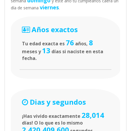
domingo
semana
y este año tu cumpleaños caerá un
viernes
día de semana
.
Años exactos
76
8
Tu edad exacta es
años,
13
meses y
días si naciste en esta
fecha.
Dias y segundos
28,014
¡Has vivido exactamente
días! O lo que es lo mismo
2,420,409,600
segundos.