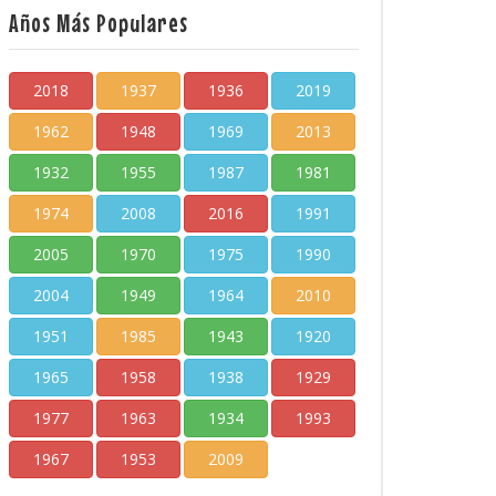
Años Más Populares
2018
1937
1936
2019
1962
1948
1969
2013
1932
1955
1987
1981
1974
2008
2016
1991
2005
1970
1975
1990
2004
1949
1964
2010
1951
1985
1943
1920
1965
1958
1938
1929
1977
1963
1934
1993
1967
1953
2009