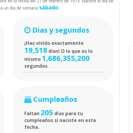
ste en la fecha del 27 de febrero de 1973. Naciste el día de
sábado
rá un día de semana
.
Dias y segundos
¡Has vivido exactamente
19,518
días! O lo que es lo
1,686,355,200
mismo
segundos.
Cumpleaños
205
Faltan
días para tu
cumpleaños si naciste en esta
fecha.