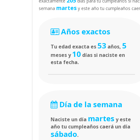
205
exactamente
días para tu cumpleaños si naci
martes
semana
y este año tu cumpleaños cae
Años exactos
53
5
Tu edad exacta es
años,
10
meses y
días si naciste en
esta fecha.
Día de la semana
martes
Naciste un día
y este
año tu cumpleaños caerá un día
sábado
.