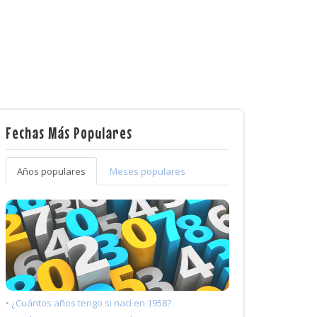
Fechas Más Populares
Años populares
Meses populares
• ¿Cuántos años tengo si nací en 1958?