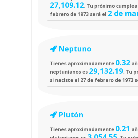
27,109.12
. Tu próximo cumpleañ
2 de ma
febrero de 1973 será el
Neptuno
0.32
Tienes aproximadamente
añ
29,132.19
neptunianos es
. Tu 
si naciste el 27 de febrero de 1973 
Plutón
0.21
Tienes aproximadamente
añ
3,054.55
plutonianos es
. Tu pró