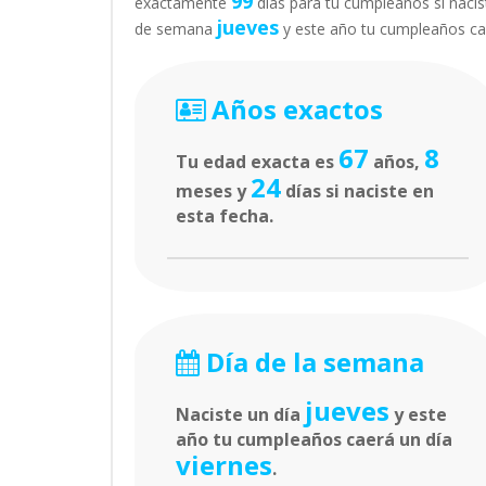
99
exactamente
días para tu cumpleaños si nacis
jueves
de semana
y este año tu cumpleaños c
Años exactos
67
8
Tu edad exacta es
años,
24
meses y
días si naciste en
esta fecha.
Día de la semana
jueves
Naciste un día
y este
año tu cumpleaños caerá un día
viernes
.