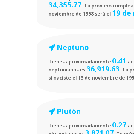
34,355.77
. Tu próximo cumpleañ
19 de
noviembre de 1958 será el
Neptuno
0.41
Tienes aproximadamente
añ
36,919.63
neptunianos es
. Tu 
si naciste el 13 de noviembre de 19
Plutón
0.27
Tienes aproximadamente
añ
3,871.07
plutonianos es
. Tu pró