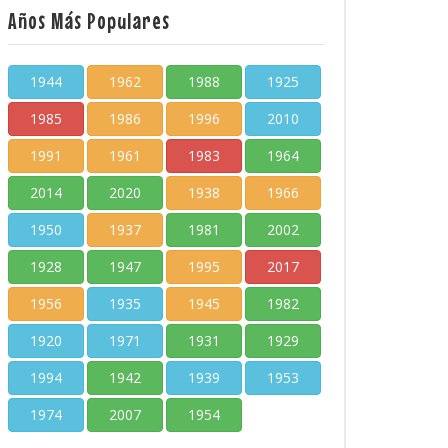
Años Más Populares
1944
1962
1988
1925
1985
1986
1996
2010
1991
1961
1983
1964
2014
2020
1938
1966
1950
1937
1981
2002
1928
1947
1995
2017
1956
1935
1945
1982
1920
1971
1931
1929
1994
1942
1939
1953
1974
2007
1954