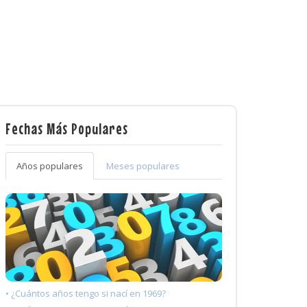
Fechas Más Populares
Años populares
Meses populares
• ¿Cuántos años tengo si nací en 1969?