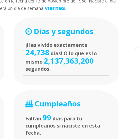
te en la fecha del 13 de noviembre de 1958. Naciste el día
viernes
aerá un día de semana
.
Dias y segundos
¡Has vivido exactamente
24,738
días! O lo que es lo
2,137,363,200
mismo
segundos.
Cumpleaños
99
Faltan
días para tu
cumpleaños si naciste en esta
fecha.