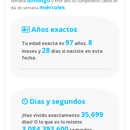
domingo
semana
y este año tu cumpleaños caerá un
miércoles
día de semana
.
Años exactos
97
8
Tu edad exacta es
años,
28
meses y
días si naciste en esta
fecha.
Dias y segundos
35,699
¡Has vivido exactamente
días! O lo que es lo mismo
3,084,393,600
segundos.