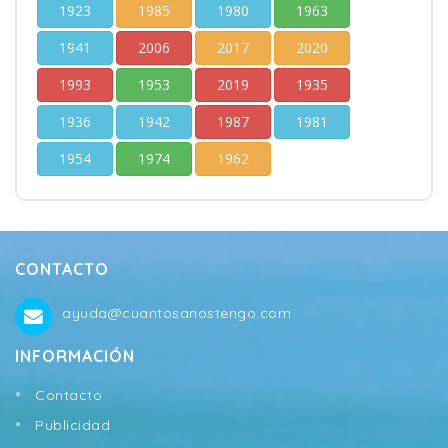
1923
1985
1980
1963
1941
2006
2017
2020
1993
1953
2019
1935
1936
1942
1987
1981
1954
1974
1962
CONTACTO
ayuda@cuantosanostengo.com
INFORMACIÓN
Contacto
Publicidad