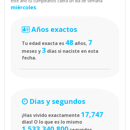
este año tu cumpleaños caerá un día de semana
miércoles
.
Años exactos
48
7
Tu edad exacta es
años,
3
meses y
días si naciste en esta
fecha.
Dias y segundos
17,747
¡Has vivido exactamente
días! O lo que es lo mismo
1,533,340,800
segundos.