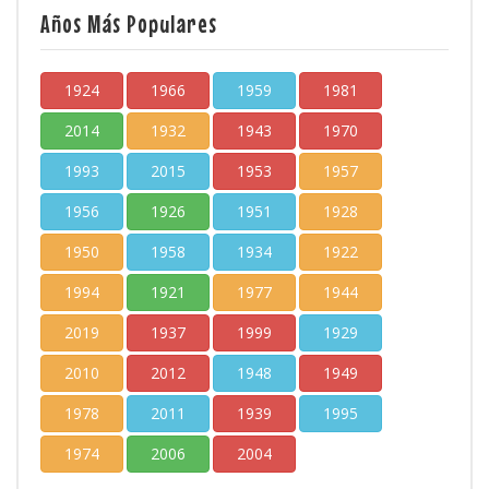
Años Más Populares
1924
1966
1959
1981
2014
1932
1943
1970
1993
2015
1953
1957
1956
1926
1951
1928
1950
1958
1934
1922
1994
1921
1977
1944
2019
1937
1999
1929
2010
2012
1948
1949
1978
2011
1939
1995
1974
2006
2004