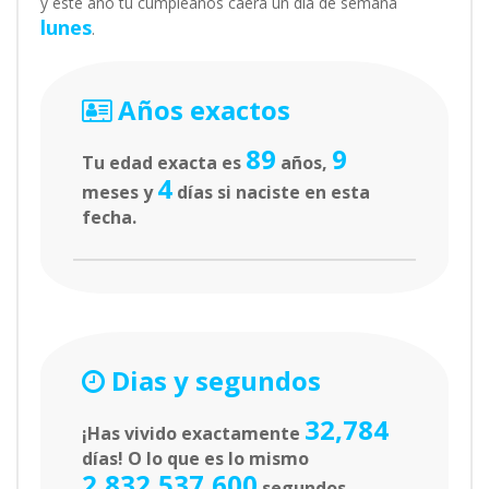
y este año tu cumpleaños caerá un día de semana
lunes
.
Años exactos
89
9
Tu edad exacta es
años,
4
meses y
días si naciste en esta
fecha.
Dias y segundos
32,784
¡Has vivido exactamente
días! O lo que es lo mismo
2,832,537,600
segundos.