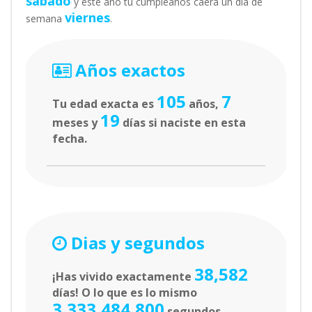
sábado
y este año tu cumpleaños caerá un día de
viernes
semana
.
Años exactos
105
7
Tu edad exacta es
años,
19
meses y
días si naciste en esta
fecha.
Dias y segundos
38,582
¡Has vivido exactamente
días! O lo que es lo mismo
3,333,484,800
segundos.